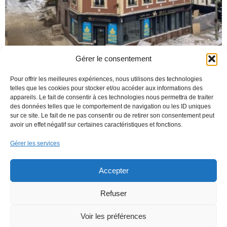
Client: KYANOS PIERRE
Gérer le consentement
Prochain
→
Pour offrir les meilleures expériences, nous utilisons des technologies
telles que les cookies pour stocker et/ou accéder aux informations des
appareils. Le fait de consentir à ces technologies nous permettra de traiter
des données telles que le comportement de navigation ou les ID uniques
sur ce site. Le fait de ne pas consentir ou de retirer son consentement peut
avoir un effet négatif sur certaines caractéristiques et fonctions.
Gérer les services
20 Route d’Ecretteville
76640 Alvimare
Téléphone :
02 35 56 95 20
Accepter
Du lundi au vendredi : 8h–18h
Refuser
Voir les préférences