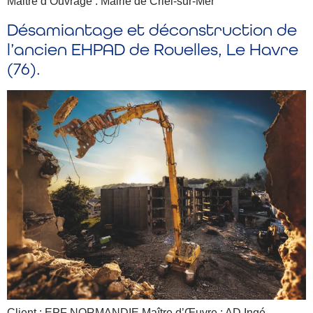
Maitre d’Ouvrage : Mairie de Criel-sur-Mer
Désamiantage et déconstruction de
l’ancien EHPAD de Rouelles, Le Havre
(76).
Client : EPF NORMANDIE Maître d’Œuvre : AD Ingé –